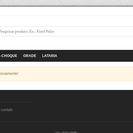
A-CHOQUE
GRADE
LATARIA
 novamente!
 contato
(41) 3042-0686