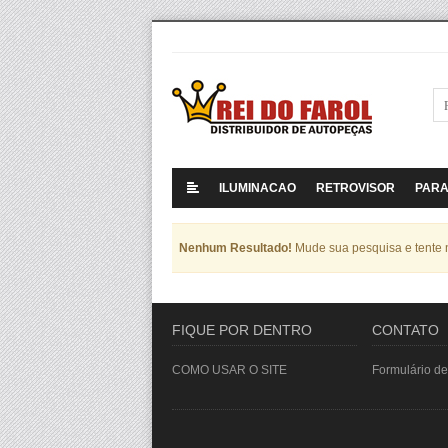
ILUMINACAO
RETROVISOR
PAR
Nenhum Resultado!
Mude sua pesquisa e tente
FIQUE POR DENTRO
CONTATO
COMO USAR O SITE
Formulário de