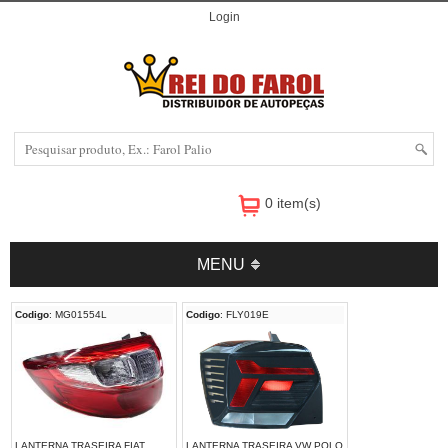
Login
0 item(s)
MENU
Codigo
: MG01554L
Codigo
: FLY019E
LANTERNA TRASEIRA FIAT
LANTERNA TRASEIRA VW POLO