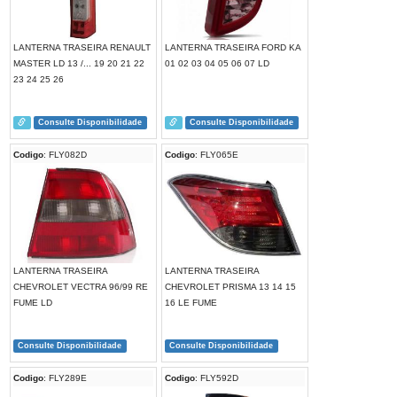
LANTERNA TRASEIRA RENAULT
LANTERNA TRASEIRA FORD KA
MASTER LD 13 /... 19 20 21 22
01 02 03 04 05 06 07 LD
23 24 25 26
Consulte Disponibilidade
Consulte Disponibilidade
Codigo
: FLY082D
Codigo
: FLY065E
LANTERNA TRASEIRA
LANTERNA TRASEIRA
CHEVROLET VECTRA 96/99 RE
CHEVROLET PRISMA 13 14 15
FUME LD
16 LE FUME
Consulte Disponibilidade
Consulte Disponibilidade
Codigo
: FLY289E
Codigo
: FLY592D