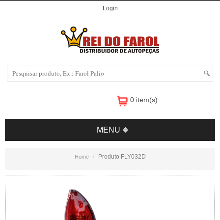
Login
0 item(s)
MENU
Produto FLY032D
Home