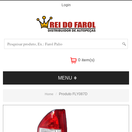
Login
0 item(s)
MENU
Produto FLY087D
Home